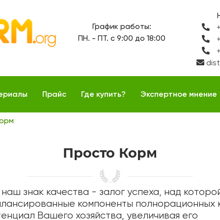
График работы:
+
ПН. - ПТ. с 9:00 до 18:00
+
+
dis
ериалы
Прайс
Где купить?
Экспертное мнение
Корм
Просто Корм
 наш знак качества - залог успеха, над которо
балансированные компоненты полнорационных
енциал Вашего хозяйства, увеличивая его