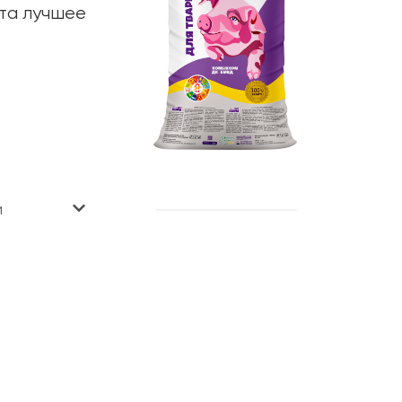
ота лучшее
и