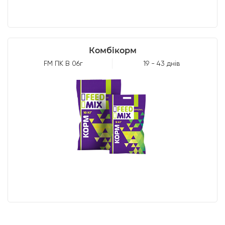
Комбікорм
FМ ПК B 06г
19 - 43 днів