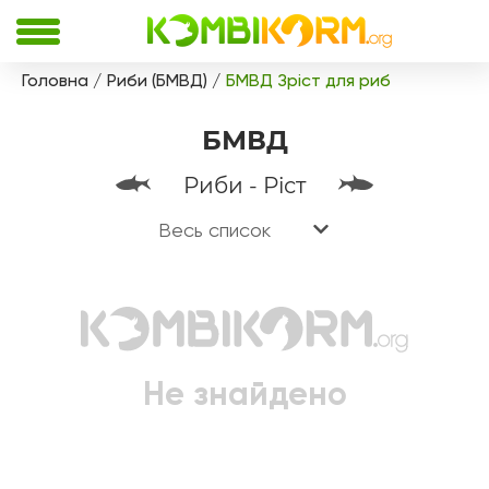
Головна
Риби (БМВД)
БМВД Зріст для риб
БМВД
Риби - Ріст
Весь список
Не знайдено