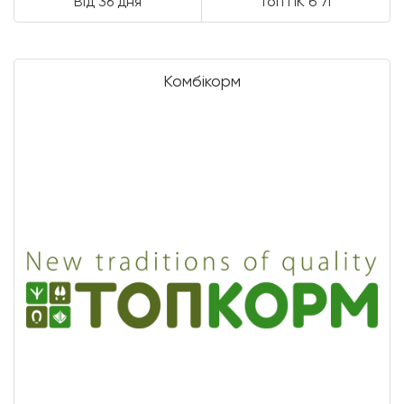
Від 36 дня
Топ ПК б 7г
Комбікорм