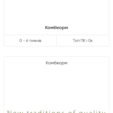
Комбікорм
0 - 6 тижнів
Топ ПК і 0к
Комбікорм