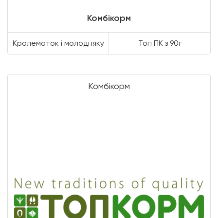
Комбікорм
Кролематок і молодняку
Топ ПК з 90г
Комбікорм