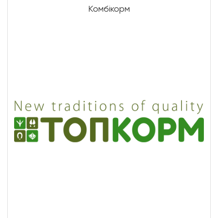
Комбікорм