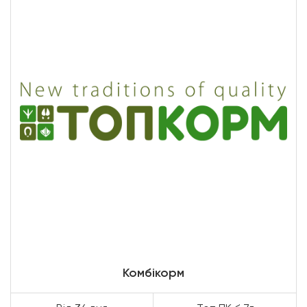
Комбікорм