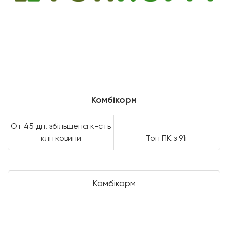
Комбікорм
От 45 дн. збільшена к-сть
клітковини
Топ ПК з 91г
Комбікорм