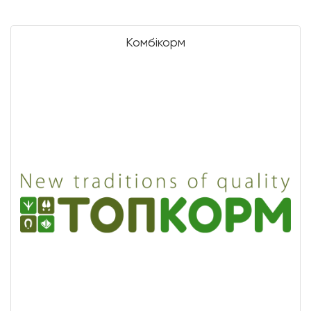
Комбікорм