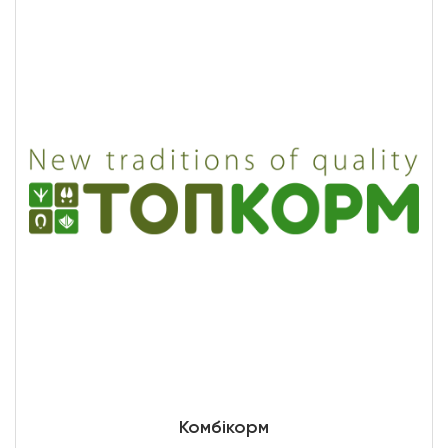
Комбікорм