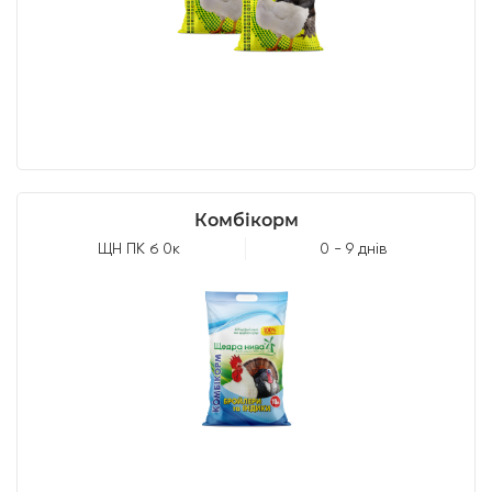
Комбікорм
ЩН ПК б 0к
0 - 9 днів